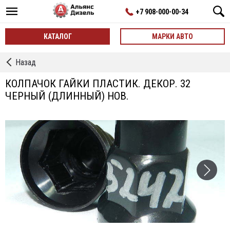
+7 908-000-00-34
КАТАЛОГ
МАРКИ АВТО
←
Назад
Разная
перефирия
КОЛПАЧОК ГАЙКИ ПЛАСТИК. ДЕКОР. 32
для
ЧЕРНЫЙ (ДЛИННЫЙ) НОВ.
авто