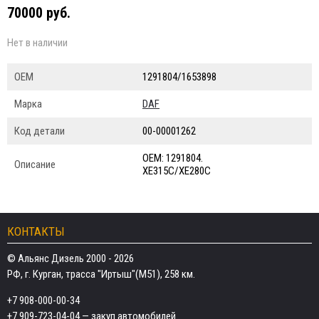
70000 руб.
Нет в наличии
ОЕМ
1291804/1653898
Марка
DAF
Код детали
00-00001262
ОЕМ: 1291804.
Описание
XE315C/XE280C
КОНТАКТЫ
© Альянс Дизель 2000 - 2026
РФ, г. Курган, трасса "Иртыш"(М51), 258 км.
+7 908-000-00-34
+7 909-723-04-04
— закуп автомобилей