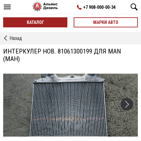
+7 908-000-00-34
КАТАЛОГ
МАРКИ АВТО
←
Назад
Интеркулеры
ИНТЕРКУЛЕР НОВ. 81061300199 ДЛЯ MAN
(МАН)