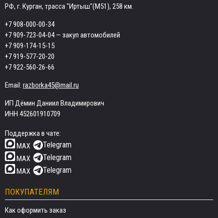
РФ, г. Курган, трасса "Иртыш"(М51), 258 км.
+7 908-000-00-34
+7 909-723-04-04
— закуп автомобилей
+7 909-174-15-15
+7 919-577-20-20
+7 922-560-26-66
Email:
razborka45@mail.ru
ИП Дёмин Даниил Владимирович
ИНН 452601910709
Поддержка в чате:
Telegram
MAX
Telegram
MAX
Telegram
MAX
ПОКУПАТЕЛЯМ
Как оформить заказ