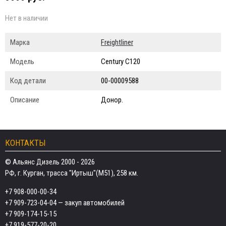
Нет в наличии
Марка
Freightliner
Модель
Century C120
Код детали
00-00009588
Описание
Донор.
КОНТАКТЫ
© Альянс Дизель 2000 - 2026
РФ, г. Курган, трасса "Иртыш"(М51), 258 км.
+7 908-000-00-34
+7 909-723-04-04
— закуп автомобилей
+7 909-174-15-15
+7 919-577-20-20