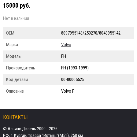
15000 руб.
Нет в наличии
ОЕМ
8097955143/250270/8043955142
Марка
Volvo
Модель
FH
Производитель
FH (1993-1999)
Код детали
00-00005525
Описание
Volvo F
КОНТАКТЫ
© Альянс Дизель 2000 - 2026
РФ, г. Курган, трасса "Иртыш"(М51), 258 км.