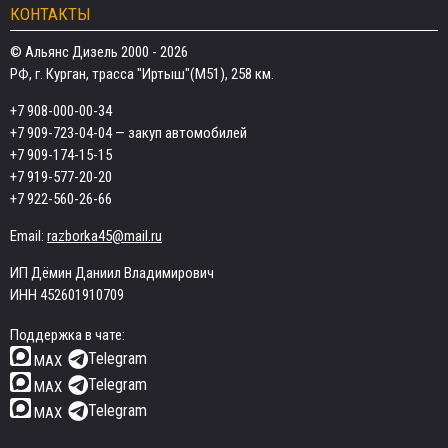
КОНТАКТЫ
© Альянс Дизель 2000 - 2026
РФ, г. Курган, трасса "Иртыш"(М51), 258 км.
+7 908-000-00-34
+7 909-723-04-04
— закуп автомобилей
+7 909-174-15-15
+7 919-577-20-20
+7 922-560-26-66
Email:
razborka45@mail.ru
ИП Дёмин Даниил Владимирович
ИНН 452601910709
Поддержка в чате:
Telegram
MAX
Telegram
MAX
Telegram
MAX