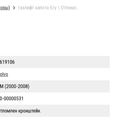
поры)
газлифт капота б/у \ Отломлен кронштейн.
619106
olvo
M (2000-2008)
0-00000531
тломлен кронштейн.