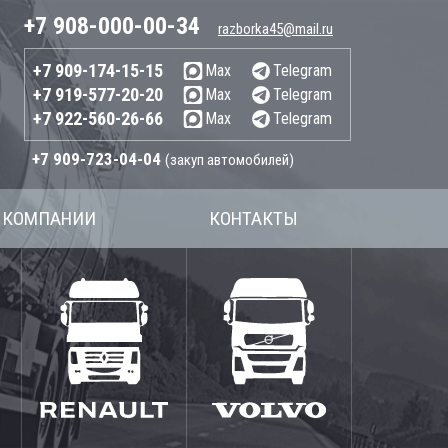
+7 908-000-00-34
razborka45@mail.ru
+7 909-174-15-15
Max
Telegram
+7 919-577-20-20
Max
Telegram
+7 922-560-26-66
Max
Telegram
+7 909-723-04-04
(закуп автомобилей)
 КОМПАНИИ
КОНТАКТЫ