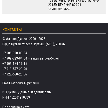
1025R=MB50.5416=BK7500156=440-
2015R-UE=A 943 820 01
56=0038207656
КОНТАКТЫ
© Альянс Дизель 2000 - 2026
РФ, г. Курган, трасса "Иртыш"(М51), 258 км.
+7 908-000-00-34
+7 909-723-04-04
— закуп автомобилей
+7 909-174-15-15
+7 919-577-20-20
+7 922-560-26-66
Email:
razborka45@mail.ru
ИП Дёмин Даниил Владимирович
ИНН 452601910709
Поддержка в чате: