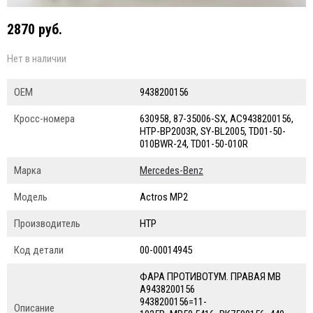
2870 руб.
Нет в наличии
ОЕМ
9438200156
Кросс-номера
630958, 87-35006-SX, AC9438200156,
HTP-BP2003R, SY-BL2005, TD01-50-
010BWR-24, TD01-50-010R
Марка
Mercedes-Benz
Модель
Actros MP2
Производитель
HTP
Код детали
00-00014945
ФАРА ПРОТИВОТУМ. ПРАВАЯ MB
A9438200156
9438200156=11-
Описание