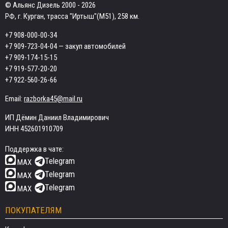
© Альянс Дизель 2000 - 2026
РФ, г. Курган, трасса "Иртыш"(М51), 258 км.
+7 908-000-00-34
+7 909-723-04-04
— закуп автомобилей
+7 909-174-15-15
+7 919-577-20-20
+7 922-560-26-66
Email:
razborka45@mail.ru
ИП Дёмин Даниил Владимирович
ИНН 452601910709
Поддержка в чате:
Telegram
MAX
Telegram
MAX
Telegram
MAX
ПОКУПАТЕЛЯМ