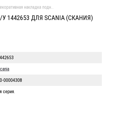
екоративная накладка подножки верхн. лев. б/у
У 1442653 ДЛЯ SCANIA (СКАНИЯ)
442653
cania
0-00004308
я серия.