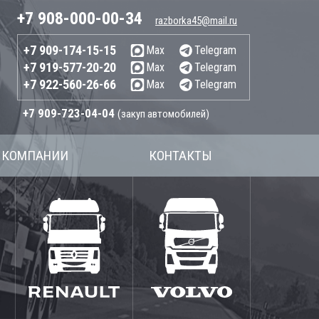
+7 908-000-00-34
razborka45@mail.ru
+7 909-174-15-15
Max
Telegram
+7 919-577-20-20
Max
Telegram
+7 922-560-26-66
Max
Telegram
+7 909-723-04-04
(закуп автомобилей)
 КОМПАНИИ
КОНТАКТЫ