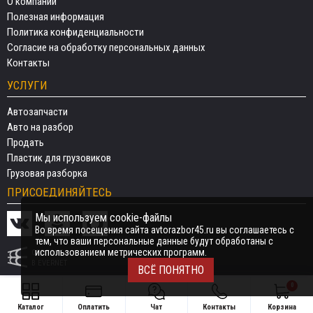
О компании
Полезная информация
Политика конфиденциальности
Согласие на обработку персональных данных
Контакты
УСЛУГИ
Автозапчасти
Авто на разбор
Продать
Пластик для грузовиков
Грузовая разборка
ПРИСОЕДИНЯЙТЕСЬ
Мы используем cookie-файлы
Во время посещения сайта avtorazbor45.ru вы соглашаетесь с
тем, что ваши персональные данные будут обработаны с
использованием метрических программ.
СДЕЛАНО
В EVERNET
ВСЁ ПОНЯТНО
0
Каталог
Оплатить
Чат
Контакты
Корзина