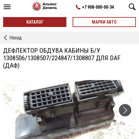
+7 908-000-00-34
КАТАЛОГ
МАРКИ АВТО
←
Назад
Воздухораспределение
по
ДЕФЛЕКТОР ОБДУВА КАБИНЫ Б/У
салону
1308506/1308507/224847/1308807 ДЛЯ DAF
б/
(ДАФ)
у