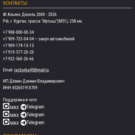
КОНТАКТЫ
© Альянс Дизель 2000 - 2026
РФ, г. Курган, трасса "Иртыш"(М51), 258 км.
+7 908-000-00-34
+7 909-723-04-04
— закуп автомобилей
+7 909-174-15-15
+7 919-577-20-20
+7 922-560-26-66
Email:
razborka45@mail.ru
ИП Дёмин Даниил Владимирович
ИНН 452601910709
Поддержка в чате:
Telegram
MAX
Telegram
MAX
Telegram
MAX