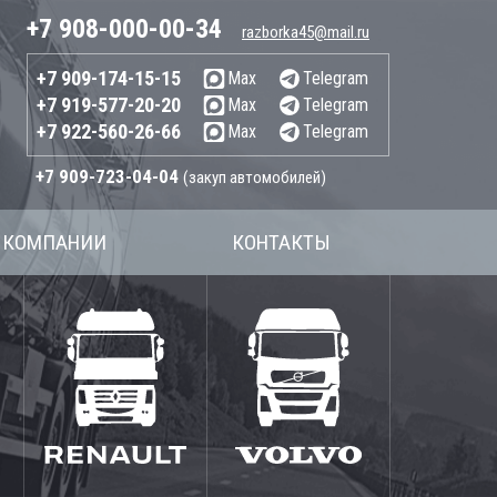
+7 908-000-00-34
razborka45@mail.ru
+7 909-174-15-15
Max
Telegram
+7 919-577-20-20
Max
Telegram
+7 922-560-26-66
Max
Telegram
+7 909-723-04-04
(закуп автомобилей)
 КОМПАНИИ
КОНТАКТЫ