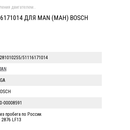
ления двигателем б/у \ Без пробега по России.
6171014 ДЛЯ MAN (МАН) BOSCH
281010255/51116171014
MAN
GA
BOSCH
0-00008591
ез пробега по России.
 2876 LF13