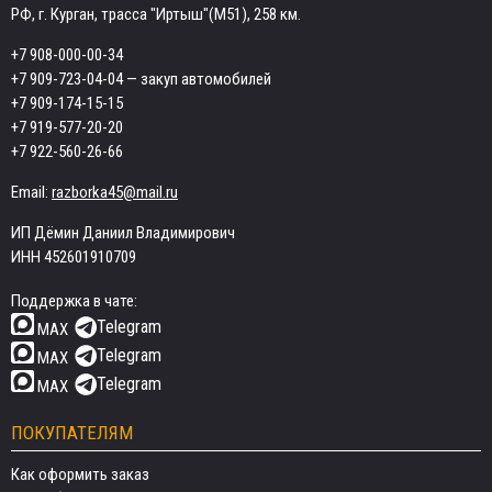
РФ, г. Курган, трасса "Иртыш"(М51), 258 км.
+7 908-000-00-34
+7 909-723-04-04
— закуп автомобилей
+7 909-174-15-15
+7 919-577-20-20
+7 922-560-26-66
Email:
razborka45@mail.ru
ИП Дёмин Даниил Владимирович
ИНН 452601910709
Поддержка в чате:
Telegram
MAX
Telegram
MAX
Telegram
MAX
ПОКУПАТЕЛЯМ
Как оформить заказ