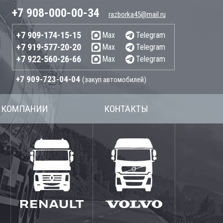
+7 908-000-00-34
razborka45@mail.ru
+7 909-174-15-15
Max
Telegram
+7 919-577-20-20
Max
Telegram
+7 922-560-26-66
Max
Telegram
+7 909-723-04-04
(закуп автомобилей)
 КОМПАНИИ
КОНТАКТЫ