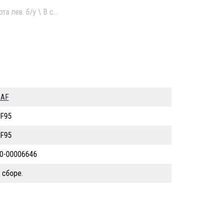
та лев. б/у \ В сборе.
AF
F95
F95
0-00006646
 сборе.