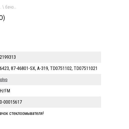
. \ бачок стеклоомывателя!\ Volvo FH/FM/NH 9/10/12/13/16
О)
2199313
6423, 87-46801-SX, A-319, TD0751102, TD07511021
olvo
H/FM
0-00015617
ачок стеклоомывателя!