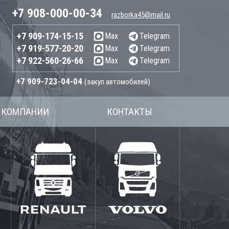
+7 908-000-00-34
razborka45@mail.ru
+7 909-174-15-15
Max
Telegram
+7 919-577-20-20
Max
Telegram
+7 922-560-26-66
Max
Telegram
+7 909-723-04-04
(закуп автомобилей)
 КОМПАНИИ
КОНТАКТЫ