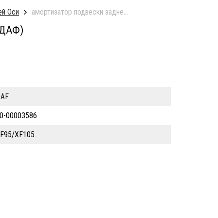
ей Оси
амортизатор подвески задней оси б/у
(ДАФ)
AF
0-00003586
F95/XF105.