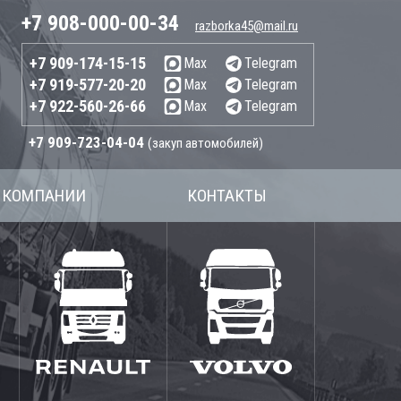
+7 908-000-00-34
razborka45@mail.ru
+7 909-174-15-15
Max
Telegram
+7 919-577-20-20
Max
Telegram
+7 922-560-26-66
Max
Telegram
+7 909-723-04-04
(закуп автомобилей)
 КОМПАНИИ
КОНТАКТЫ