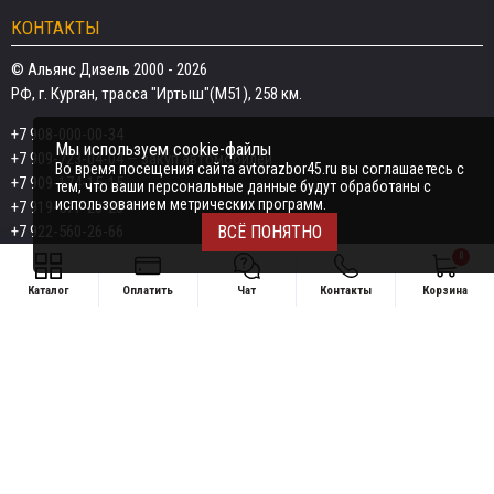
КОНТАКТЫ
© Альянс Дизель 2000 - 2026
РФ, г. Курган, трасса "Иртыш"(М51), 258 км.
+7 908-000-00-34
Мы используем cookie-файлы
+7 909-723-04-04
— закуп автомобилей
Во время посещения сайта avtorazbor45.ru вы соглашаетесь с
+7 909-174-15-15
тем, что ваши персональные данные будут обработаны с
использованием метрических программ.
+7 919-577-20-20
+7 922-560-26-66
ВСЁ ПОНЯТНО
0
Email:
razborka45@mail.ru
Каталог
Оплатить
Чат
Контакты
Корзина
ИП Дёмин Даниил Владимирович
Свяжитесь удобным способом
ИНН 452601910709
+7 908-000-00-34
Поддержка в чате:
+7 909-723-04-04 — закуп автомобилей
Telegram
MAX
+7 909-174-15-15
Telegram
MAX
Telegram
+7 919-577-20-20
MAX