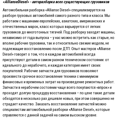
«
Allianse
Diesel
» - авторазборка всех существующих грузовиков
Автомобильная разборка «Allianse Diesel» специализируется на
разборе грузовых автомобилей самого разного типа и класса. Мы
работаем с машинами европейских, азиатских, американских и
отечественных марок, класс которых варьируется от легких
грузовиков до многотонных тягачей. Под разборку заходят машины,
независимо от года выпуска – у нас можно встретить как старые, но
вполне рабочие грузовики, так и относительно свежие модели, не
подлежащие восстановлению после ДТП. Опыт мастеров «Allianse
Diesel» говорит о том, что в каждом автомобилей всегда
присутствуют детали в самом разном техническом состоянии: от
идеального до нерабочего, и каждая категория имеет своих
покупателей. Рабочие запчасти для грузовиков позволяют
произвести срочное восстановление техники с минимумом
финансовых и временных затрат на произведение ремонтных работ.
Запчасти в нерабочем состоянии чаще всего покупаются «впрок» и
проходят долгую процедуру восстановления – по цене такие детали
обходятся в несколько раз дешевле новых, при этом совершенно не
страдает качество. Заказать восстановление запчастей можно
специалистам автомобильной разборки «Allianse Diesel», которые
справляются с данной задачей на самом высоком уровне.