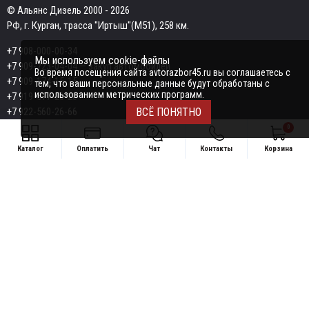
© Альянс Дизель 2000 - 2026
РФ, г. Курган, трасса "Иртыш"(М51), 258 км.
+7 908-000-00-34
Мы используем cookie-файлы
+7 909-723-04-04
— закуп автомобилей
Во время посещения сайта avtorazbor45.ru вы соглашаетесь с
+7 909-174-15-15
тем, что ваши персональные данные будут обработаны с
использованием метрических программ.
+7 919-577-20-20
+7 922-560-26-66
ВСЁ ПОНЯТНО
0
Email:
razborka45@mail.ru
Каталог
Оплатить
Чат
Контакты
Корзина
ИП Дёмин Даниил Владимирович
Свяжитесь удобным способом
ИНН 452601910709
+7 908-000-00-34
Поддержка в чате:
+7 909-723-04-04 — закуп автомобилей
Telegram
MAX
+7 909-174-15-15
Telegram
MAX
Telegram
+7 919-577-20-20
MAX
+7 922-560-26-66
ПОКУПАТЕЛЯМ