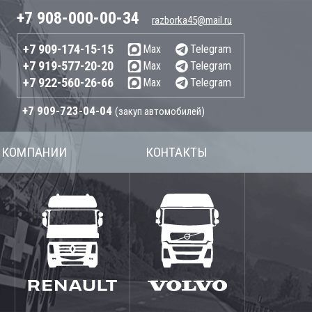
+7 908-000-00-34
razborka45@mail.ru
+7 909-174-15-15
Max
Telegram
+7 919-577-20-20
Max
Telegram
+7 922-560-26-66
Max
Telegram
+7 909-723-04-04
(закуп автомобилей)
 КОМПАНИИ
КОНТАКТЫ