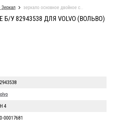
 Зеркал
зеркало основное двойное с кронштейном левое б/у
Б/У 82943538 ДЛЯ VOLVO (ВОЛЬВО)
2943538
olvo
H 4
0-00017681