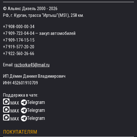
© Альянс Дизель 2000 - 2026
РФ, г. Курган, трасса "Иртыш"(М51), 258 км.
+7 908-000-00-34
+7 909-723-04-04
— закуп автомобилей
+7 909-174-15-15
+7 919-577-20-20
+7 922-560-26-66
Email:
razborka45@mail.ru
ИП Дёмин Даниил Владимирович
ИНН 452601910709
Поддержка в чате:
Telegram
MAX
Telegram
MAX
Telegram
MAX
ПОКУПАТЕЛЯМ