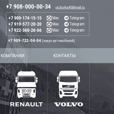
+7 908-000-00-34
razborka45@mail.ru
+7 909-174-15-15
Max
Telegram
+7 919-577-20-20
Max
Telegram
+7 922-560-26-66
Max
Telegram
+7 909-723-04-04
(закуп автомобилей)
 КОМПАНИИ
КОНТАКТЫ