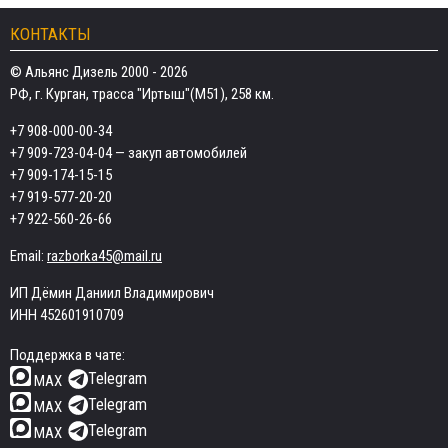
КОНТАКТЫ
© Альянс Дизель 2000 - 2026
РФ, г. Курган, трасса "Иртыш"(М51), 258 км.
+7 908-000-00-34
+7 909-723-04-04
— закуп автомобилей
+7 909-174-15-15
+7 919-577-20-20
+7 922-560-26-66
Email:
razborka45@mail.ru
ИП Дёмин Даниил Владимирович
ИНН 452601910709
Поддержка в чате:
Telegram
MAX
Telegram
MAX
Telegram
MAX