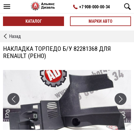
+7 908-000-00-34
КАТАЛОГ
МАРКИ АВТО
←
Назад
Обшивка
кабины
НАКЛАДКА ТОРПЕДО Б/У 82281368 ДЛЯ
б/
RENAULT (РЕНО)
у