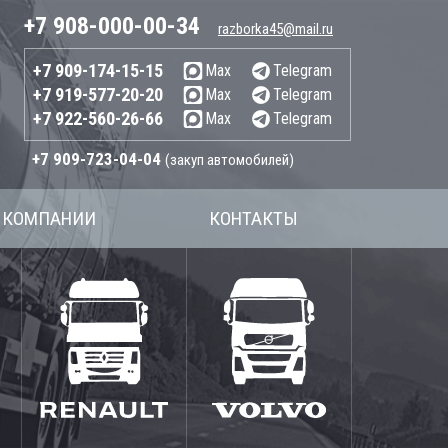
+7 908-000-00-34
razborka45@mail.ru
+7 909-174-15-15
Max
Telegram
+7 919-577-20-20
Max
Telegram
+7 922-560-26-66
Max
Telegram
+7 909-723-04-04
(закуп автомобилей)
 КОМПАНИИ
КОНТАКТЫ