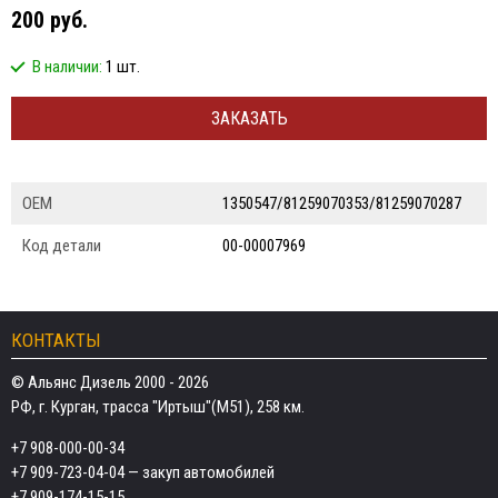
200 руб.
В наличии:
1 шт.
ЗАКАЗАТЬ
ОЕМ
1350547/81259070353/81259070287
Код детали
00-00007969
КОНТАКТЫ
© Альянс Дизель 2000 - 2026
РФ, г. Курган, трасса "Иртыш"(М51), 258 км.
+7 908-000-00-34
+7 909-723-04-04
— закуп автомобилей
+7 909-174-15-15