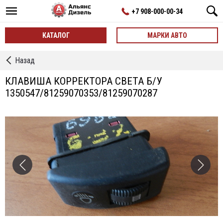
+7 908-000-00-34
КАТАЛОГ
МАРКИ АВТО
←
Назад
Клавиши,
Размыкатели,
КЛАВИША КОРРЕКТОРА СВЕТА Б/У
Выключатели
1350547/81259070353/81259070287