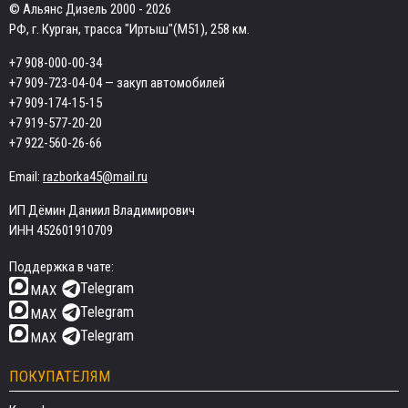
© Альянс Дизель 2000 - 2026
РФ, г. Курган, трасса "Иртыш"(М51), 258 км.
+7 908-000-00-34
+7 909-723-04-04
— закуп автомобилей
+7 909-174-15-15
+7 919-577-20-20
+7 922-560-26-66
Email:
razborka45@mail.ru
ИП Дёмин Даниил Владимирович
ИНН 452601910709
Поддержка в чате:
Telegram
MAX
Telegram
MAX
Telegram
MAX
ПОКУПАТЕЛЯМ