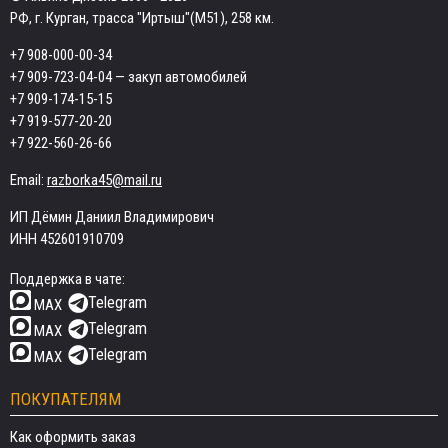
РФ, г. Курган, трасса "Иртыш"(М51), 258 км.
+7 908-000-00-34
+7 909-723-04-04
— закуп автомобилей
+7 909-174-15-15
+7 919-577-20-20
+7 922-560-26-66
Email:
razborka45@mail.ru
ИП Дёмин Даниил Владимирович
ИНН 452601910709
Поддержка в чате:
Telegram
MAX
Telegram
MAX
Telegram
MAX
ПОКУПАТЕЛЯМ
Как оформить заказ