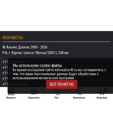
КОНТАКТЫ
© Альянс Дизель 2000 - 2026
РФ, г. Курган, трасса "Иртыш"(М51), 258 км.
+7 908-000-00-34
Мы используем cookie-файлы
+7 909-723-04-04
— закуп автомобилей
Во время посещения сайта avtorazbor45.ru вы соглашаетесь с
+7 909-174-15-15
тем, что ваши персональные данные будут обработаны с
использованием метрических программ.
+7 919-577-20-20
+7 922-560-26-66
ВСЁ ПОНЯТНО
0
Email:
razborka45@mail.ru
Каталог
Оплатить
Чат
Контакты
Корзина
ИП Дёмин Даниил Владимирович
Свяжитесь удобным способом
ИНН 452601910709