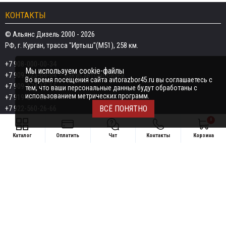
КОНТАКТЫ
© Альянс Дизель 2000 - 2026
РФ, г. Курган, трасса "Иртыш"(М51), 258 км.
+7 908-000-00-34
Мы используем cookie-файлы
+7 909-723-04-04
— закуп автомобилей
Во время посещения сайта avtorazbor45.ru вы соглашаетесь с
+7 909-174-15-15
тем, что ваши персональные данные будут обработаны с
использованием метрических программ.
+7 919-577-20-20
+7 922-560-26-66
ВСЁ ПОНЯТНО
0
Email:
razborka45@mail.ru
Каталог
Оплатить
Чат
Контакты
Корзина
ИП Дёмин Даниил Владимирович
Свяжитесь удобным способом
ИНН 452601910709
+7 908-000-00-34
Поддержка в чате:
+7 909-723-04-04 — закуп автомобилей
Telegram
MAX
+7 909-174-15-15
Telegram
MAX
Telegram
+7 919-577-20-20
MAX