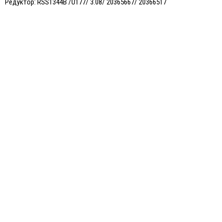
Редуктор: RSS1344B /U177/ 3.08/ 20365667/ 20366517