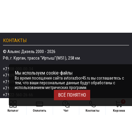
КОНТАКТЫ
© Альянс Дизель 2000 - 2026
РФ, г. Курган, трасса "Иртыш"(М51), 258 км.
+7 908-000-00-34
Мы используем cookie-файлы
+7 909-723-04-04
— закуп автомобилей
Во время посещения сайта avtorazbor45.ru вы соглашаетесь с
+7 909-174-15-15
тем, что ваши персональные данные будут обработаны с
использованием метрических программ.
+7 919-577-20-20
+7 922-560-26-66
ВСЁ ПОНЯТНО
0
Email:
razborka45@mail.ru
Каталог
Оплатить
Чат
Контакты
Корзина
ИП Дёмин Даниил Владимирович
Свяжитесь удобным способом
ИНН 452601910709
+7 908-000-00-34