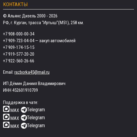
КОНТАКТЫ
© Альянс Дизель 2000 - 2026
РФ, г. Курган, трасса "Иртыш"(М51), 258 км.
+7 908-000-00-34
+7 909-723-04-04
— закуп автомобилей
+7 909-174-15-15
+7 919-577-20-20
+7 922-560-26-66
Email:
razborka45@mail.ru
ИП Дёмин Даниил Владимирович
ИНН 452601910709
Поддержка в чате:
Telegram
MAX
Telegram
MAX
Telegram
MAX