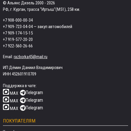
© Альянс Дизель 2000 - 2026
РФ, г. Курган, трасса "Иртыш"(М51), 258 км.
+7 908-000-00-34
+7 909-723-04-04
— закуп автомобилей
+7 909-174-15-15
+7 919-577-20-20
+7 922-560-26-66
Email:
razborka45@mail.ru
ИП Дёмин Даниил Владимирович
ИНН 452601910709
Поддержка в чате:
Telegram
MAX
Telegram
MAX
Telegram
MAX
ПОКУПАТЕЛЯМ