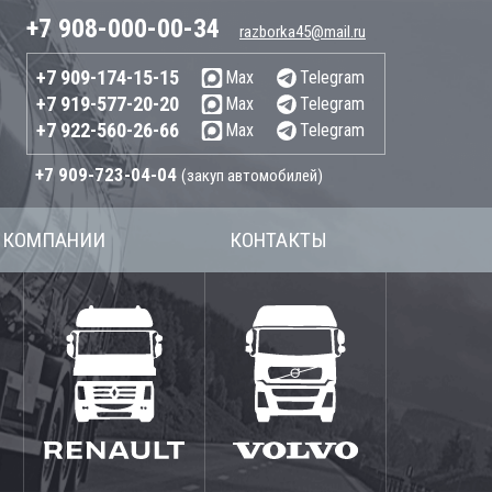
+7 908-000-00-34
razborka45@mail.ru
+7 909-174-15-15
Max
Telegram
+7 919-577-20-20
Max
Telegram
+7 922-560-26-66
Max
Telegram
+7 909-723-04-04
(закуп автомобилей)
 КОМПАНИИ
КОНТАКТЫ