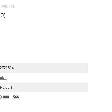
лев. нов.
ВО)
2721514
olvo
NL 63 T
0-00011566