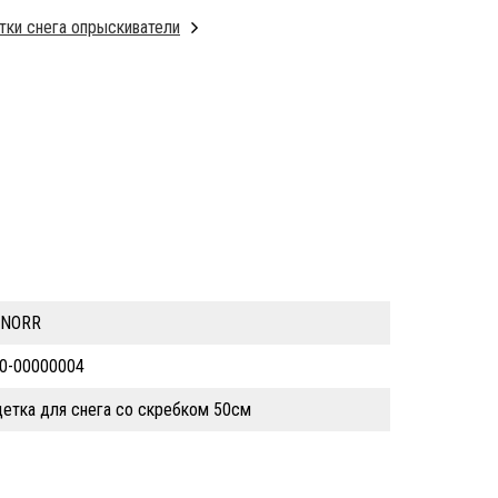
тки снега опрыскиватели
KNORR
0-00000004
етка для снега со скребком 50см