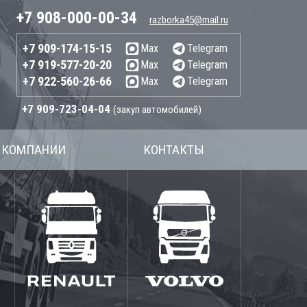
+7 908-000-00-34
razborka45@mail.ru
+7 909-174-15-15
Max
Telegram
+7 919-577-20-20
Max
Telegram
+7 922-560-26-66
Max
Telegram
+7 909-723-04-04
(закуп автомобилей)
 КОМПАНИИ
КОНТАКТЫ