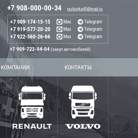
+7 908-000-00-34
razborka45@mail.ru
+7 909-174-15-15
Max
Telegram
+7 919-577-20-20
Max
Telegram
+7 922-560-26-66
Max
Telegram
+7 909-723-04-04
(закуп автомобилей)
 КОМПАНИИ
КОНТАКТЫ