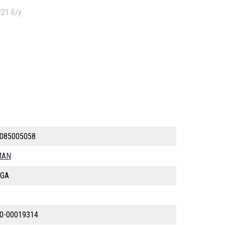
21 б/у
085005058
MAN
GA
0-00019314