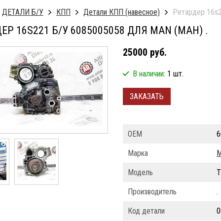
ДЕТАЛИ Б/У
КПП
Детали КПП (навесное)
Ретардер 16s2
ЕР 16S221 Б/У 6085005058 ДЛЯ MAN (МАН) .
25000 руб.
В наличии:
1 шт.
ЗАКАЗАТЬ
ОЕМ
6
Марка
Модель
T
Производитель
.
Код детали
0