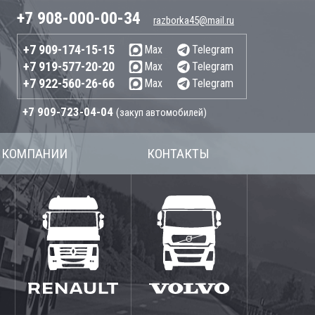
+7 908-000-00-34
razborka45@mail.ru
+7 909-174-15-15
Max
Telegram
+7 919-577-20-20
Max
Telegram
+7 922-560-26-66
Max
Telegram
+7 909-723-04-04
(закуп автомобилей)
 КОМПАНИИ
КОНТАКТЫ