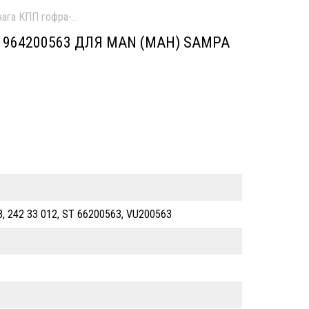
ага КПП гофра-чехол кулисы нов. \ Чехол ручки КПП MAN TG-A
964200563 ДЛЯ MAN (МАН) SAMPA
3, 242 33 012, ST 66200563, VU200563