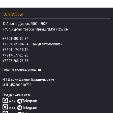
КОНТАКТЫ
© Альянс Дизель 2000 - 2026
РФ, г. Курган, трасса "Иртыш"(М51), 258 км.
+7 908-000-00-34
+7 909-723-04-04
— закуп автомобилей
+7 909-174-15-15
+7 919-577-20-20
+7 922-560-26-66
Email:
razborka45@mail.ru
ИП Дёмин Даниил Владимирович
ИНН 452601910709
Поддержка в чате:
Telegram
MAX
Telegram
MAX