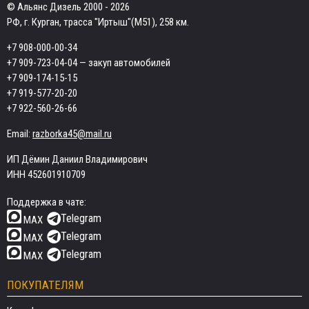
© Альянс Дизель 2000 - 2026
РФ, г. Курган, трасса "Иртыш"(М51), 258 км.
+7 908-000-00-34
+7 909-723-04-04
— закуп автомобилей
+7 909-174-15-15
+7 919-577-20-20
+7 922-560-26-66
Email:
razborka45@mail.ru
ИП Дёмин Даниил Владимирович
ИНН 452601910709
Поддержка в чате:
Telegram
MAX
Telegram
MAX
Telegram
MAX
ПОКУПАТЕЛЯМ