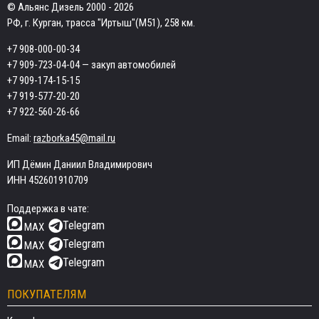
© Альянс Дизель 2000 - 2026
РФ, г. Курган, трасса "Иртыш"(М51), 258 км.
+7 908-000-00-34
+7 909-723-04-04
— закуп автомобилей
+7 909-174-15-15
+7 919-577-20-20
+7 922-560-26-66
Email:
razborka45@mail.ru
ИП Дёмин Даниил Владимирович
ИНН 452601910709
Поддержка в чате:
Telegram
MAX
Telegram
MAX
Telegram
MAX
ПОКУПАТЕЛЯМ