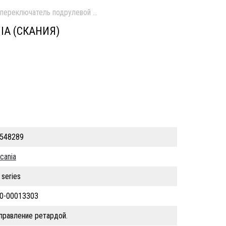
переключатель подрулевой б/у
IA (СКАНИЯ)
548289
cania
 series
0-00013303
правление ретардой.