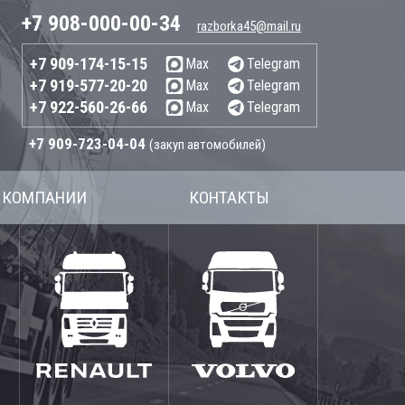
+7 908-000-00-34
razborka45@mail.ru
+7 909-174-15-15
Max
Telegram
+7 919-577-20-20
Max
Telegram
+7 922-560-26-66
Max
Telegram
+7 909-723-04-04
(закуп автомобилей)
 КОМПАНИИ
КОНТАКТЫ