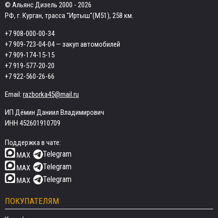
© Альянс Дизель 2000 - 2026
РФ, г. Курган, трасса "Иртыш"(М51), 258 км.
+7 908-000-00-34
+7 909-723-04-04
— закуп автомобилей
+7 909-174-15-15
+7 919-577-20-20
+7 922-560-26-66
Email:
razborka45@mail.ru
ИП Дёмин Даниил Владимирович
ИНН 452601910709
Поддержка в чате:
Telegram
MAX
Telegram
MAX
Telegram
MAX
ПОКУПАТЕЛЯМ