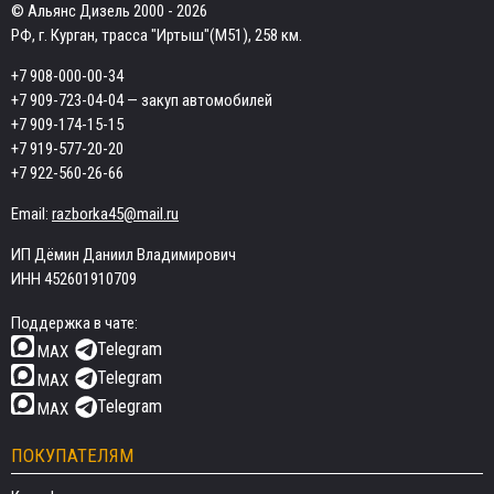
© Альянс Дизель 2000 - 2026
РФ, г. Курган, трасса "Иртыш"(М51), 258 км.
+7 908-000-00-34
+7 909-723-04-04
— закуп автомобилей
+7 909-174-15-15
+7 919-577-20-20
+7 922-560-26-66
Email:
razborka45@mail.ru
ИП Дёмин Даниил Владимирович
ИНН 452601910709
Поддержка в чате:
Telegram
MAX
Telegram
MAX
Telegram
MAX
ПОКУПАТЕЛЯМ