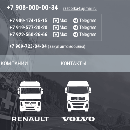
+7 908-000-00-34
razborka45@mail.ru
+7 909-174-15-15
Max
Telegram
+7 919-577-20-20
Max
Telegram
+7 922-560-26-66
Max
Telegram
+7 909-723-04-04
(закуп автомобилей)
 КОМПАНИИ
КОНТАКТЫ