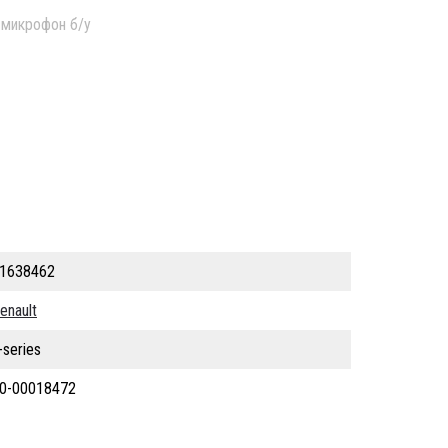
микрофон б/у
1638462
enault
-series
0-00018472