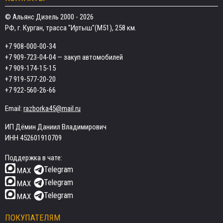
© Альянс Дизель 2000 - 2026
РФ, г. Курган, трасса "Иртыш"(М51), 258 км.
+7 908-000-00-34
+7 909-723-04-04
— закуп автомобилей
+7 909-174-15-15
+7 919-577-20-20
+7 922-560-26-66
Email:
razborka45@mail.ru
ИП Дёмин Даниил Владимирович
ИНН 452601910709
Поддержка в чате:
Telegram
MAX
Telegram
MAX
Telegram
MAX
ПОКУПАТЕЛЯМ