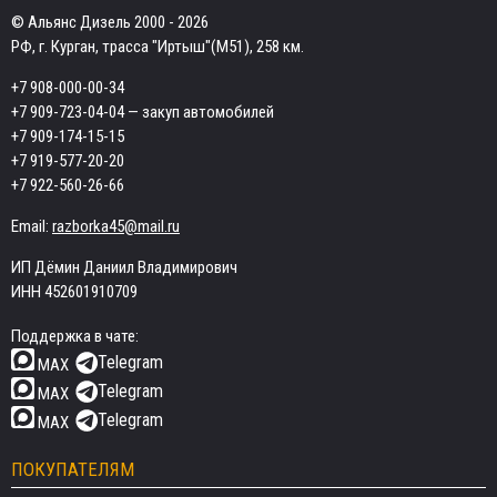
© Альянс Дизель 2000 - 2026
РФ, г. Курган, трасса "Иртыш"(М51), 258 км.
+7 908-000-00-34
+7 909-723-04-04
— закуп автомобилей
+7 909-174-15-15
+7 919-577-20-20
+7 922-560-26-66
Email:
razborka45@mail.ru
ИП Дёмин Даниил Владимирович
ИНН 452601910709
Поддержка в чате:
Telegram
MAX
Telegram
MAX
Telegram
MAX
ПОКУПАТЕЛЯМ