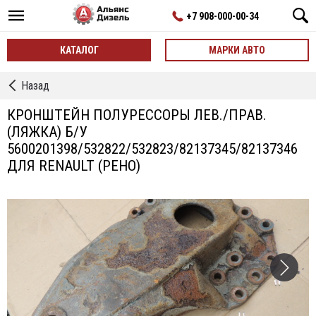
+7 908-000-00-34
КАТАЛОГ
МАРКИ АВТО
←
Назад
Кронштейны
Подвески
КРОНШТЕЙН ПОЛУРЕССОРЫ ЛЕВ./ПРАВ.
(ЛЯЖКА) Б/У
5600201398/532822/532823/82137345/82137346
ДЛЯ RENAULT (РЕНО)