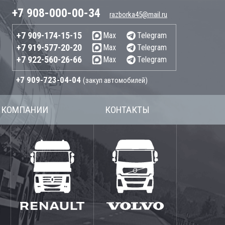
+7 908-000-00-34
razborka45@mail.ru
+7 909-174-15-15
Max
Telegram
+7 919-577-20-20
Max
Telegram
+7 922-560-26-66
Max
Telegram
+7 909-723-04-04
(закуп автомобилей)
 КОМПАНИИ
КОНТАКТЫ