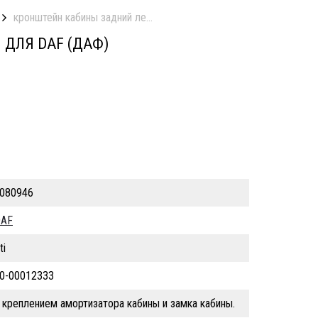
кронштейн кабины задний лев/прав. б/у
 ДЛЯ DAF (ДАФ)
080946
AF
ti
0-00012333
 креплением амортизатора кабины и замка кабины.