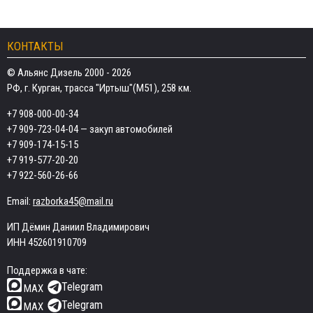
КОНТАКТЫ
© Альянс Дизель 2000 - 2026
РФ, г. Курган, трасса "Иртыш"(М51), 258 км.
+7 908-000-00-34
+7 909-723-04-04
— закуп автомобилей
+7 909-174-15-15
+7 919-577-20-20
+7 922-560-26-66
Email:
razborka45@mail.ru
ИП Дёмин Даниил Владимирович
ИНН 452601910709
Поддержка в чате:
Telegram
MAX
Telegram
MAX